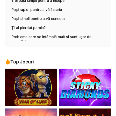
Trei pași simpli pentru a începe
Pași rapidi pentru a vă înscrie
Pași simpli pentru a vă conecta
Ți-ai pierdut parola?
Probleme care se întâmplă mult și sunt ușor de
remediat
Check Out Un Număr Uriaș De Jocuri: Sloturi, Jocuri
De Masă, Și Jocuri Dealer Live
Top Jocuri
Sloturi ușoare
Extinderi și moduri de a câștiga
Jackpot-uri progresive
Profitați chiar acum de pachetul de rotiri de bun venit
Reguli simple care economisesc timp
Cum să obțineți și să utilizați codurile de cupon
PowerBet