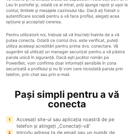
Leu în portofel și, odată ce ai intrat, poți ajunge rapid și ușor la
contul, limitele și mesajele cazinoului tău. Dacă ați folosit o
autentificare socială pentru a vă face profilul, alegeți acea
opțiune și acceptați cererea.
Pentru utilizatorii noi, trebuie să vă înscrieți înainte de a vă
putea conecta. Odată ce contul dvs. este verificat, puteți
utiliza aceleași acreditări pentru prima dvs. conectare. Vă
sugerăm să utilizați un manager securizat pentru a vă păstra
parola unică în siguranță. Dacă ești jucător român pe
PowerBet, vom confirma doar informații sensibile în zona
securizată a profilului și nu îți vom cere niciodată parola prin
telefon, prin chat sau prin e-mail.
Pași simpli pentru a vă
conecta
Accesați site-ul sau aplicația noastră de pe
telefon și atingeți „Conectați-vă“
Introdu adresa ta de email sau un număr de