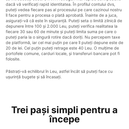
dacă vă verificați rapid identitatea. În profilul contului dvs,
puteți vedea fiecare pas al procesului pe care cazinoul nostru
îl face pentru a procesa o plată aprobată. Înainte de a juca,
asigurați-vă că este în siguranță. Puteți seta o limită zilnică de
depunere între 100 și 2.000 Leu, puteți verifica realitatea la
fiecare 30 sau 60 de minute și puteți limita suma pe care o
puteți paria la o singură rotire dacă doriți. Nu percepem taxe
de platformă, iar cel mai puțin pe care îl puteți depune este de
20 de lei. Cel puțin puteți retrage este 40 Leu. O mulțime de
portofele comune, carduri locale, și transferuri bancare pot fi
folosite.
Păstrați-vă echilibrul în Leu, astfel încât să puteți face cu
ușurință bugete și să încasați.
Trei pași simpli pentru a
începe