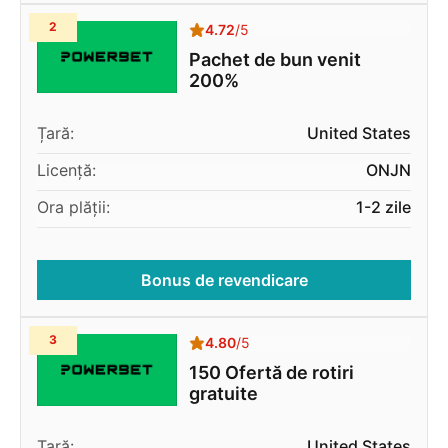
2
4.72
/5
Pachet de bun venit
200%
Țară:
United States
Licență:
ONJN
Ora plății:
1-2 zile
Bonus de revendicare
3
4.80
/5
150 Ofertă de rotiri
gratuite
Țară:
United States