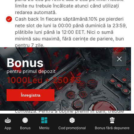
limite nu trebuie încălcate atunci când utilizați
redarea automată.
Cash back în fiecare săptămână.10% pe pierderi
nete slot de luni la 00:00 până duminică la 23:59,
plătibile luni până la 12:00 EET. Nici o sumă
minimă sau maximă, fără cerințe de pariere, bun
pentru 7 zile.
Încărcați rotiri în timpul săptămânii. Dacă depui
30 Leu de luni până joi, vei primi 25 de rotiri pe
Bonus
slotul Spotlight.
pentru primul depozit
Revendicați o dată pe zi, pentru aceeași perioadă
de 72 de ore; Câștiguri de 25 x rotire.
1000Leu + 250 FS
Turneele. 50.000 Leu pe lună. Alegeți să vă
alăturați din fereastra care arată clasamentul.
Înregistra
Când joci, trebuie să pariezi cel puțin 1 Leu și cel
mai mare multiplicator cu o singură rotire
contează. Pentru a obține premii în bani, trebuie
să pariezi doar 0 x, dar pentru a obține premii de
rotire, trebuie să pariezi 15 x. Cel mai vechi scor
App
Bonus
Cod promoțional
Bonus fără depunere
Meniu
este folosit pentru a rupe legăturile.