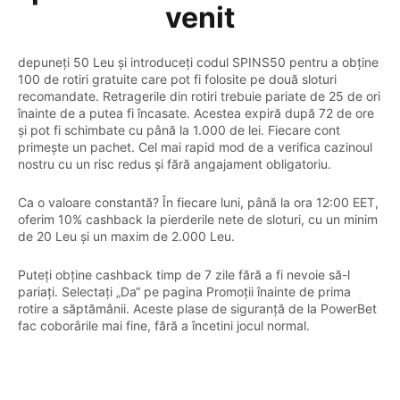
venit
depuneți 50 Leu și introduceți codul SPINS50 pentru a obține
100 de rotiri gratuite care pot fi folosite pe două sloturi
recomandate. Retragerile din rotiri trebuie pariate de 25 de ori
înainte de a putea fi încasate. Acestea expiră după 72 de ore
și pot fi schimbate cu până la 1.000 de lei. Fiecare cont
primește un pachet. Cel mai rapid mod de a verifica cazinoul
nostru cu un risc redus și fără angajament obligatoriu.
Ca o valoare constantă? În fiecare luni, până la ora 12:00 EET,
oferim 10% cashback la pierderile nete de sloturi, cu un minim
de 20 Leu și un maxim de 2.000 Leu.
Puteți obține cashback timp de 7 zile fără a fi nevoie să-l
pariați. Selectați „Da“ pe pagina Promoții înainte de prima
rotire a săptămânii. Aceste plase de siguranță de la PowerBet
fac coborârile mai fine, fără a încetini jocul normal.