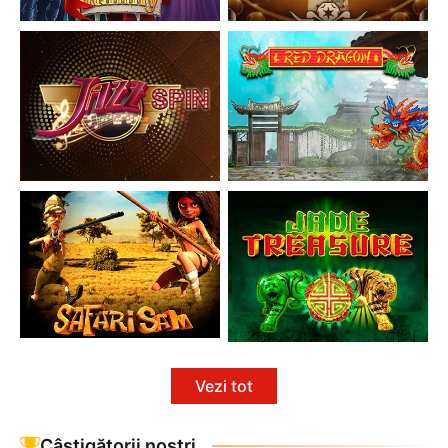
Vezi tot
Câștigătorii noștri